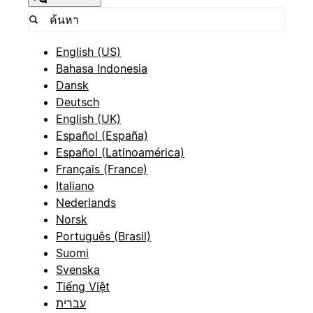
English (US)
Bahasa Indonesia
Dansk
Deutsch
English (UK)
Español (España)
Español (Latinoamérica)
Français (France)
Italiano
Nederlands
Norsk
Português (Brasil)
Suomi
Svenska
Tiếng Việt
עברית