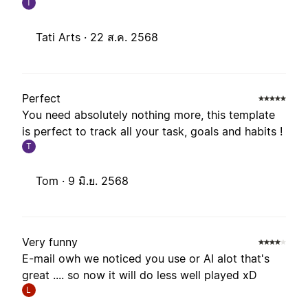
T
Tati Arts ·
22 ส.ค. 2568
Perfect
You need absolutely nothing more, this template
is perfect to track all your task, goals and habits !
T
Tom ·
9 มิ.ย. 2568
Very funny
E-mail owh we noticed you use or AI alot that's
great .... so now it will do less well played xD
L