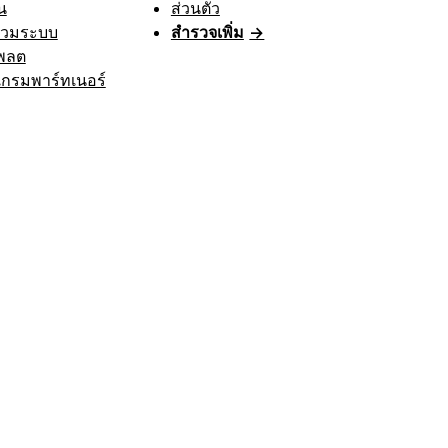
น
ส่วนตัว
รวมระบบ
สำรวจเพิ่ม
→
พลต
กรมพาร์ทเนอร์