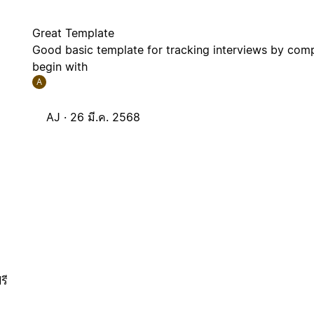
Great Template
Good basic template for tracking interviews by comp
begin with
A
AJ ·
26 มี.ค. 2568
รี