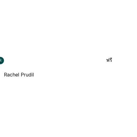
ฟรี
R
Rachel Prudil