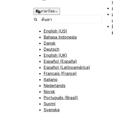
ภาษาไทย
English (US)
Bahasa Indonesia
Dansk
Deutsch
English (UK)
Español (España)
Español (Latinoamérica)
Français (France)
Italiano
Nederlands
Norsk
Português (Brasil)
Suomi
Svenska