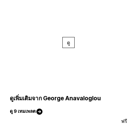
ดู
ดูเพิ่มเติมจาก George Anavaloglou
ดู 9 เทมเพลต
ฟรี