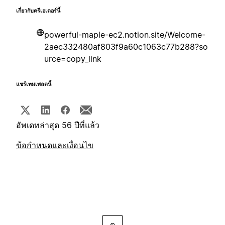
เกี่ยวกับครีเอเตอร์นี้
powerful-maple-ec2.notion.site/Welcome-
2aec332480af803f9a60c1063c77b288?so
urce=copy_link
แชร์เทมเพลตนี้
อัพเดทล่าสุด 56 ปีที่แล้ว
ข้อกำหนดและเงื่อนไข
ดู