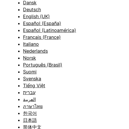
Dansk
Deutsch
English (UK)
Español (España)
Español (Latinoamérica)
Français (France)
Italiano
Nederlands
Norsk
Português (Brasil)
Suomi
Svenska
Tiếng Việt
עברית
العربية
ภาษาไทย
한국어
日本語
简体中文