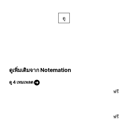
ดู
ดูเพิ่มเติมจาก Notemation
ดู 4 เทมเพลต
ฟรี
ฟรี