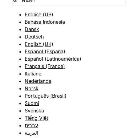
English (US)
Bahasa Indonesia
Dansk
Deutsch
English (UK)
Español (España)
Español (Latinoamérica)
Français (France)
Italiano
Nederlands
Norsk
Português (Brasil)
Suomi
Svenska
Tiếng Việt
עברית
العربية