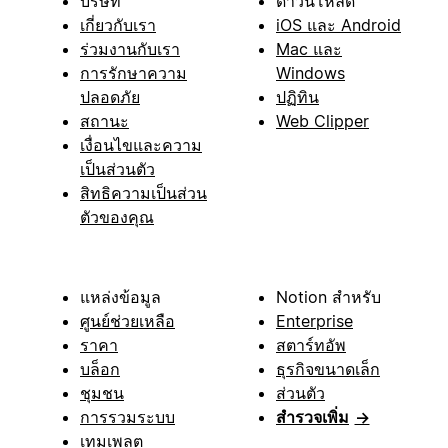
บริษัท
ดาวน์โหลด
เกี่ยวกับเรา
iOS และ Android
ร่วมงานกับเรา
Mac และ
การรักษาความ
Windows
ปลอดภัย
ปฏิทิน
สถานะ
Web Clipper
เงื่อนไขและความ
เป็นส่วนตัว
สิทธิความเป็นส่วน
ตัวของคุณ
แหล่งข้อมูล
Notion สำหรับ
ศูนย์ช่วยเหลือ
Enterprise
ราคา
สตาร์ทอัพ
บล็อก
ธุรกิจขนาดเล็ก
ชุมชน
ส่วนตัว
การรวมระบบ
สำรวจเพิ่ม
→
เทมเพลต