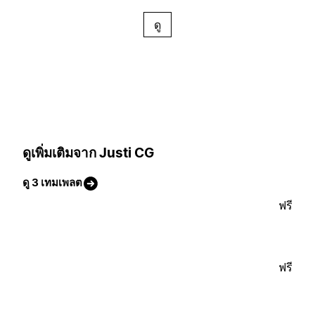
ดู
ดูเพิ่มเติมจาก Justi CG
ดู 3 เทมเพลต
ฟรี
ฟรี