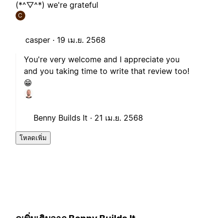
(*^▽^*) we're grateful
C
casper ·
19 เม.ย. 2568
You're very welcome and I appreciate you
and you taking time to write that review too!
😁
Benny Builds It ·
21 เม.ย. 2568
โหลดเพิ่ม