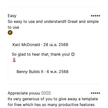
Easy
So easy to use and understand!! Great and simple
to use
K
Kaci McDonald ·
28 เม.ย. 2568
So glad to hear that, thank you! 😊
Benny Builds It ·
6 พ.ค. 2568
Appreciate youuu 🧙‍♂️🧙‍♂️
Its very generous of you to give away a template
for free which has so many productive features