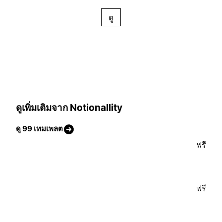
ดู
ดูเพิ่มเติมจาก Notionallity
ดู 99 เทมเพลต
ฟรี
ฟรี