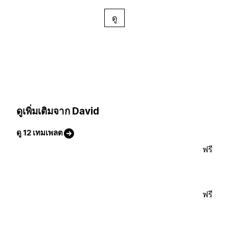
ดู
ดูเพิ่มเติมจาก David
ดู 12 เทมเพลต
ฟรี
ฟรี