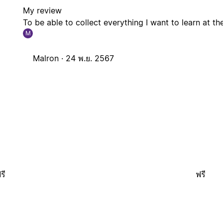
My review
To be able to collect everything I want to learn at t
M
Malron ·
24 พ.ย. 2567
รี
ฟรี