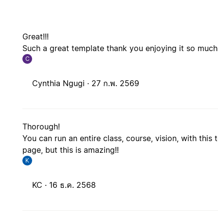
Great!!!
Such a great template thank you enjoying it so much
C
Cynthia Ngugi ·
27 ก.พ. 2569
Thorough!
You can run an entire class, course, vision, with this
page, but this is amazing!!
K
KC ·
16 ธ.ค. 2568