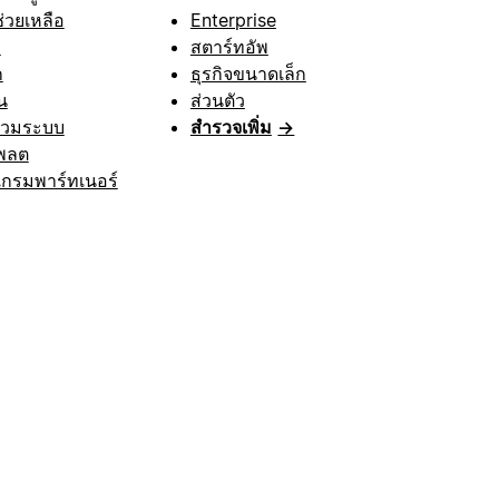
ช่วยเหลือ
Enterprise
า
สตาร์ทอัพ
ก
ธุรกิจขนาดเล็ก
น
ส่วนตัว
รวมระบบ
สำรวจเพิ่ม
→
พลต
กรมพาร์ทเนอร์