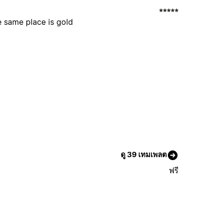
he same place is gold
ดู 39 เทมเพลต
ฟรี