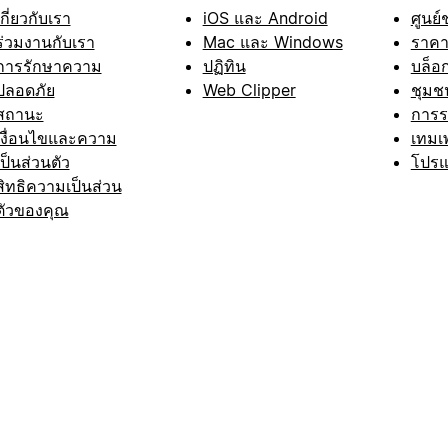
เกี่ยวกับเรา
iOS และ Android
ศูนย์
ร่วมงานกับเรา
Mac และ Windows
ราค
การรักษาความ
ปฏิทิน
บล็อ
ปลอดภัย
Web Clipper
ชุมช
สถานะ
การ
เงื่อนไขและความ
เทมเ
เป็นส่วนตัว
โปรแ
สิทธิความเป็นส่วน
ตัวของคุณ