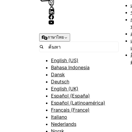
ภาษาไทย
English (US)
Bahasa Indonesia
Dansk
Deutsch
English (UK)
Español (España)
Español (Latinoamérica)
Français (France)
Italiano
Nederlands
Norsk