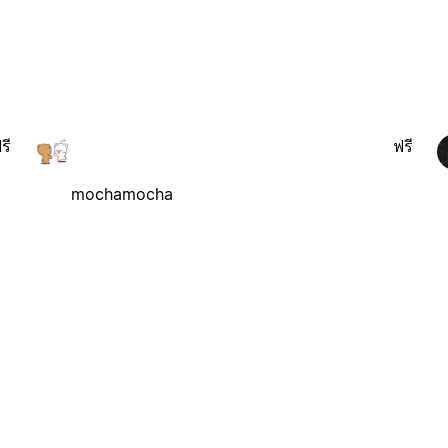
รี
ฟรี
mochamocha