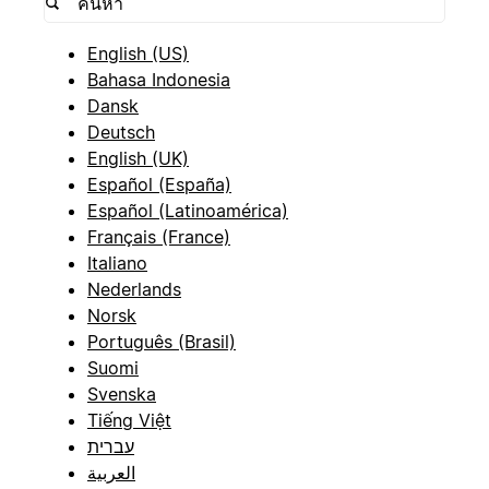
English (US)
Bahasa Indonesia
Dansk
Deutsch
English (UK)
Español (España)
Español (Latinoamérica)
Français (France)
Italiano
Nederlands
Norsk
Português (Brasil)
Suomi
Svenska
Tiếng Việt
עברית
العربية