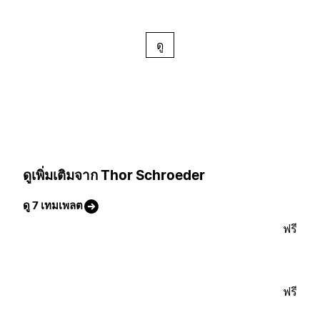
ดู
ดูเพิ่มเติมจาก Thor Schroeder
ดู 7 เทมเพลต
ฟรี
ฟรี