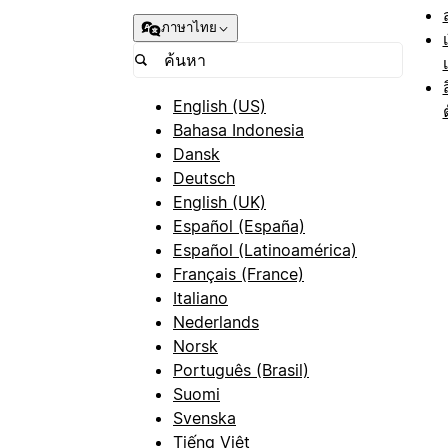
ภาษาไทย
English (US)
Bahasa Indonesia
Dansk
Deutsch
English (UK)
Español (España)
Español (Latinoamérica)
Français (France)
Italiano
Nederlands
Norsk
Português (Brasil)
Suomi
Svenska
Tiếng Việt