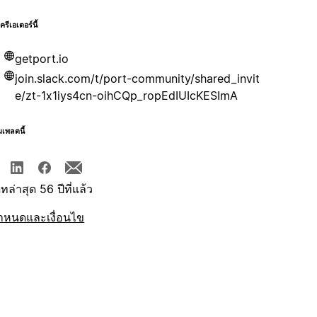
บครีเอเตอร์นี้
getport.io
join.slack.com/t/port-community/shared_invit
e/zt-1x1iys4cn-oihCQp_ropEdIUIcKESImA
มเพลตนี้
ทล่าสุด 56 ปีที่แล้ว
ำหนดและเงื่อนไข