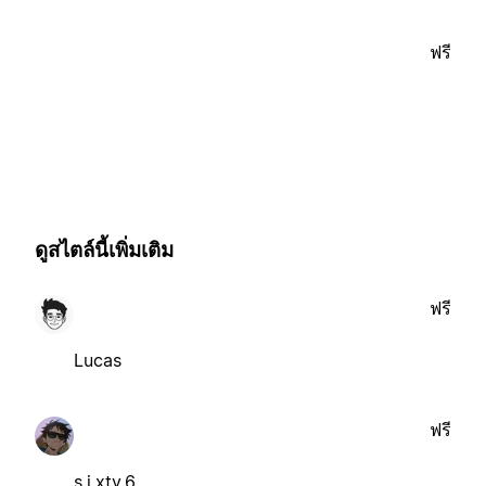
ฟรี
ดูสไตล์นี้เพิ่มเติม
ฟรี
Lucas
ฟรี
s.i.xty.6