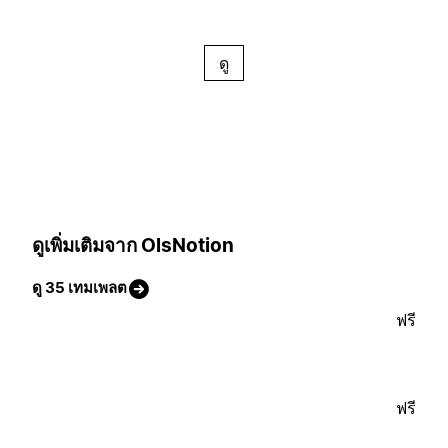
ดู
ดูเพิ่มเติมจาก OlsNotion
ดู 35 เทมเพลต
ฟรี
ฟรี