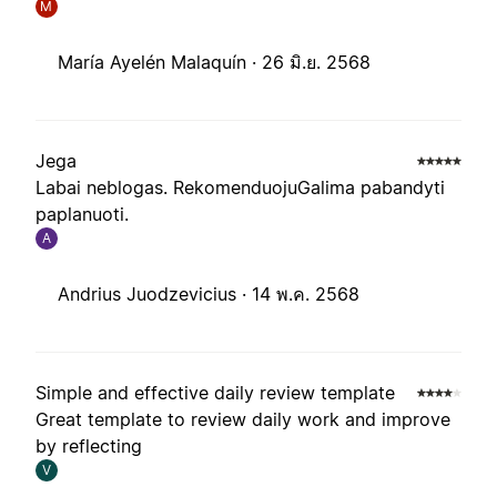
M
María Ayelén Malaquín ·
26 มิ.ย. 2568
Jega
Labai neblogas. RekomenduojuGalima pabandyti
paplanuoti.
A
Andrius Juodzevicius ·
14 พ.ค. 2568
Simple and effective daily review template
Great template to review daily work and improve
by reflecting
V