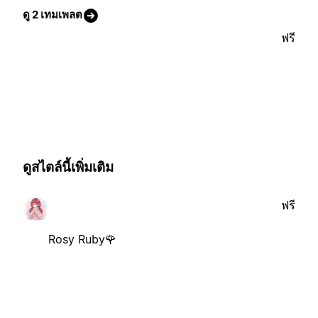
ดู 2 เทมเพลต
ฟรี
ดูสไตล์นี้เพิ่มเติม
ฟรี
Rosy Ruby🌹