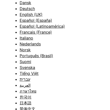
Dansk
Deutsch
English (UK)
Español (España)
Español (Latinoamérica)
Français (France)
Italiano
Nederlands
Norsk
Português (Brasil)
Suomi
Svenska
Tiếng Việt
עברית
العربية
ภาษาไทย
한국어
日本語
简体中文