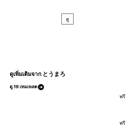
ดู
ดูเพิ่มเติมจาก とうまろ
ดู 19 เทมเพลต
ฟรี
ฟรี