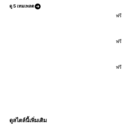
ดู 5 เทมเพลต
ฟรี
ฟรี
ฟรี
ดูสไตล์นี้เพิ่มเติม