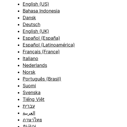
English (US)
Bahasa Indonesia
Dansk
Deutsch
English (UK)
Español (España)
Español (Latinoamérica)
Français (France)
Italiano
Nederlands
Norsk
Português (Brasil)
Suomi
Svenska
Tiếng Việt
עברית
العربية
ภาษาไทย
한국어