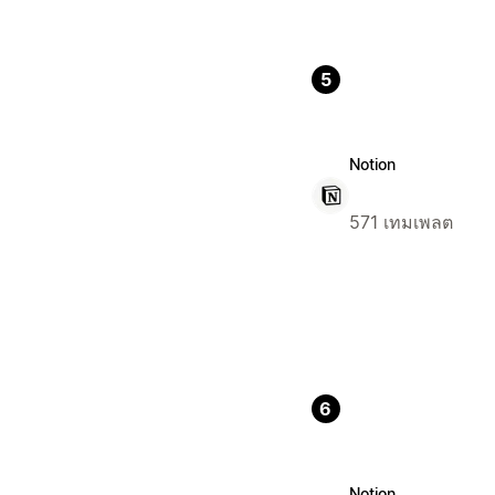
5
Notion
571 เทมเพลต
6
Notion