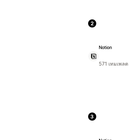
2
Notion
571 เทมเพลต
3