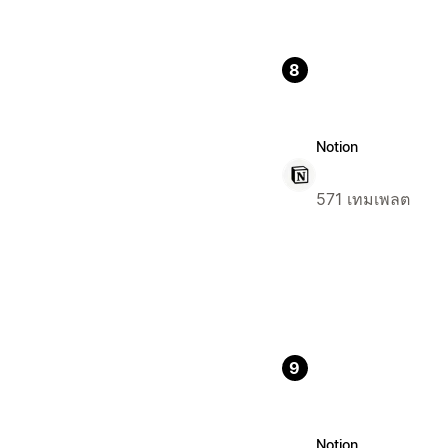
8
Notion
571 เทมเพลต
9
Notion