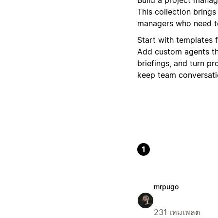
This collection bring
managers who need to
Start with templates 
Add custom agents th
briefings, and turn pr
keep team conversatio
1
mrpugo
231 เทมเพลต