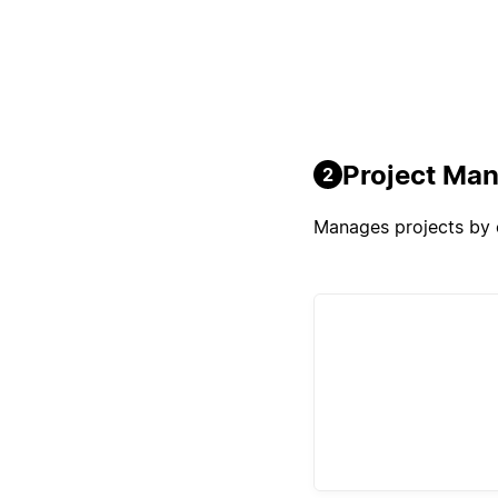
Project Ma
2
Manages projects by o