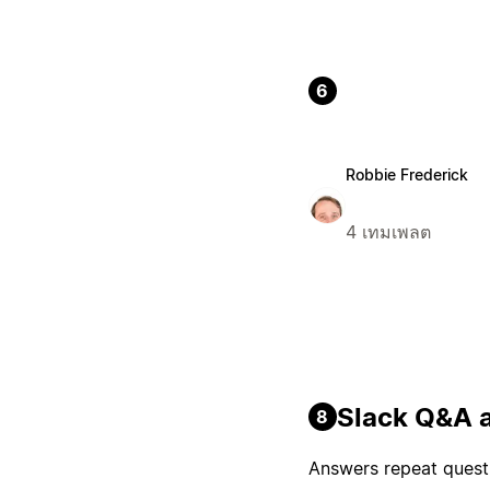
6
Robbie Frederick
4 เทมเพลต
Slack Q&A a
8
Answers repeat questi