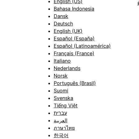
English (US)
Bahasa Indonesia
Dansk
Deutsch
English (UK)
Español (España)
Español (Latinoamérica)
Français (France)
Italiano
Nederlands
Norsk
Português (Brasil)
Suomi
Svenska
Tiếng Việt
עברית
العربية
ภาษาไทย
한국어