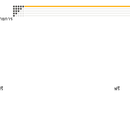
รายการ
รี
ฟรี