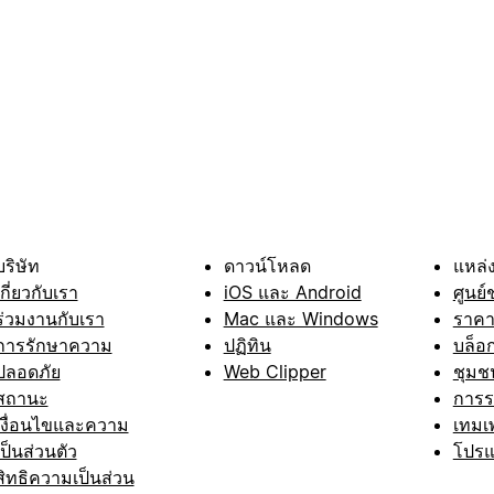
บริษัท
ดาวน์โหลด
แหล่ง
เกี่ยวกับเรา
iOS และ Android
ศูนย์
ร่วมงานกับเรา
Mac และ Windows
ราค
การรักษาความ
ปฏิทิน
บล็อ
ปลอดภัย
Web Clipper
ชุมช
สถานะ
การ
เงื่อนไขและความ
เทมเ
เป็นส่วนตัว
โปรแ
สิทธิความเป็นส่วน