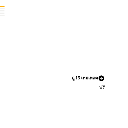
ดู 15 เทมเพลต
ฟรี