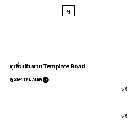
ดู
ดูเพิ่มเติมจาก Template Road
ดู 394 เทมเพลต
ฟรี
ฟรี