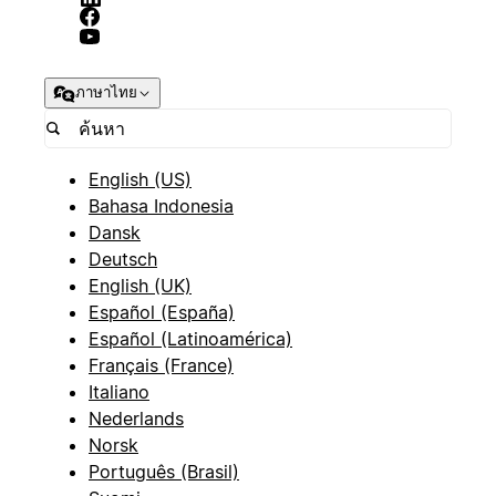
ภาษาไทย
English (US)
Bahasa Indonesia
Dansk
Deutsch
English (UK)
Español (España)
Español (Latinoamérica)
Français (France)
Italiano
Nederlands
Norsk
Português (Brasil)