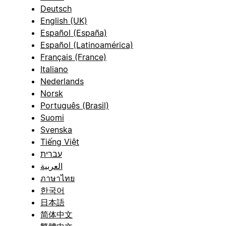
Deutsch
English (UK)
Español (España)
Español (Latinoamérica)
Français (France)
Italiano
Nederlands
Norsk
Português (Brasil)
Suomi
Svenska
Tiếng Việt
עברית
العربية
ภาษาไทย
한국어
日本語
简体中文