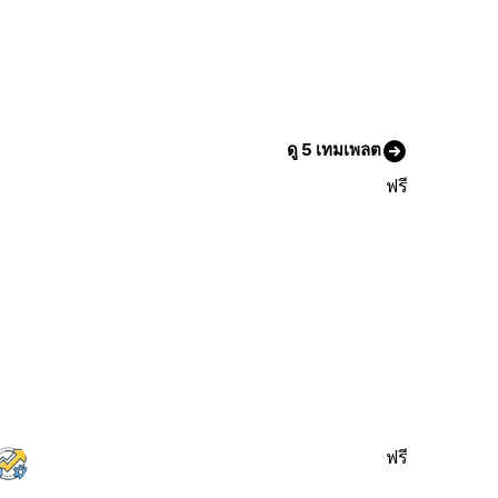
ดู 5 เทมเพลต
ฟรี
ฟรี