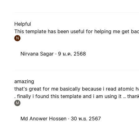
Helpful
This template has been useful for helping me get ba
N
Nirvana Sagar ·
9 ม.ค. 2568
amazing
that's great for me basically because i read atomic ha
. finally i found this template and i am using it .. t
M
Md Anower Hossen ·
30 พ.ย. 2567