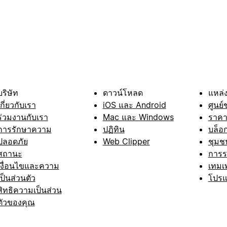
บริษัท
ดาวน์โหลด
แหล่ง
เกี่ยวกับเรา
iOS และ Android
ศูนย์
ร่วมงานกับเรา
Mac และ Windows
ราค
การรักษาความ
ปฏิทิน
บล็อ
ปลอดภัย
Web Clipper
ชุมช
สถานะ
การ
เงื่อนไขและความ
เทมเ
เป็นส่วนตัว
โปรแ
สิทธิความเป็นส่วน
ตัวของคุณ