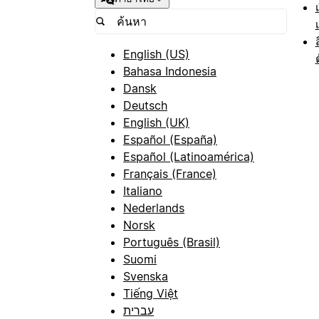
English (US)
Bahasa Indonesia
Dansk
Deutsch
English (UK)
Español (España)
Español (Latinoamérica)
Français (France)
Italiano
Nederlands
Norsk
Português (Brasil)
Suomi
Svenska
Tiếng Việt
עברית