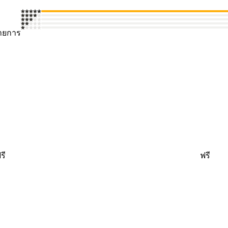
ายการ
รี
ฟรี