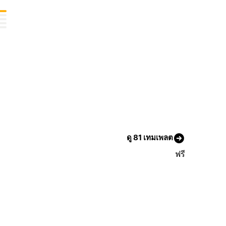
ดู 81 เทมเพลต
ฟรี