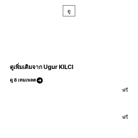
ดู
ดูเพิ่มเติมจาก Ugur KILCI
ดู 8 เทมเพลต
ฟรี
ฟรี