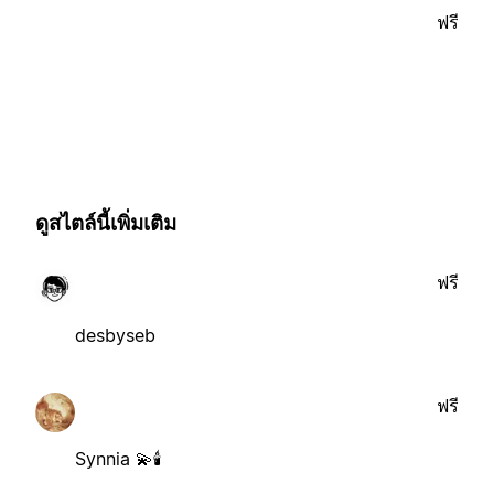
ฟรี
ดูสไตล์นี้เพิ่มเติม
ฟรี
desbyseb
ฟรี
Synnia 💫🕯️