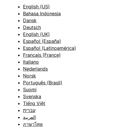
English (US)
Bahasa Indonesia
Dansk
Deutsch
English (UK)
Español (España)
Español (Latinoamérica)
Français (France)
Italiano
Nederlands
Norsk
Português (Brasil)
Suomi
Svenska
Tiếng Việt
עברית
العربية
ภาษาไทย