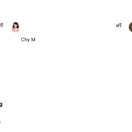
รี
ฟรี
Chy M
g
s