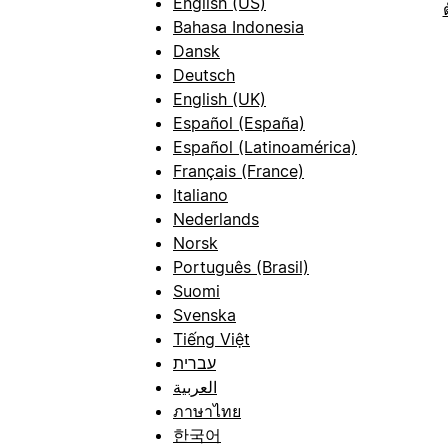
English (US)
Bahasa Indonesia
Dansk
Deutsch
English (UK)
Español (España)
Español (Latinoamérica)
Français (France)
Italiano
Nederlands
Norsk
Português (Brasil)
Suomi
Svenska
Tiếng Việt
עברית
العربية
ภาษาไทย
한국어