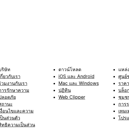
บริษัท
ดาวน์โหลด
แหล่ง
เกี่ยวกับเรา
iOS และ Android
ศูนย์
ร่วมงานกับเรา
Mac และ Windows
ราค
การรักษาความ
ปฏิทิน
บล็อ
ปลอดภัย
Web Clipper
ชุมช
สถานะ
การ
เงื่อนไขและความ
เทมเ
เป็นส่วนตัว
โปรแ
สิทธิความเป็นส่วน