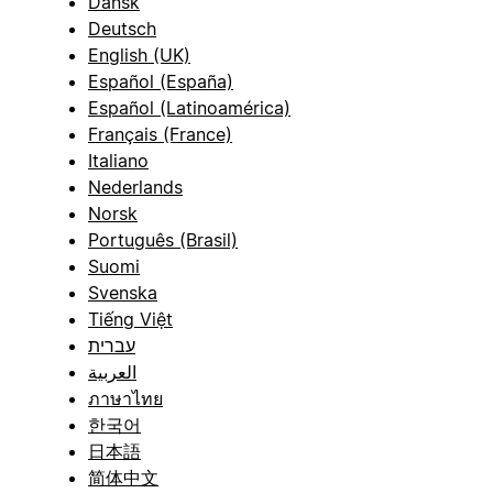
Dansk
Deutsch
English (UK)
Español (España)
Español (Latinoamérica)
Français (France)
Italiano
Nederlands
Norsk
Português (Brasil)
Suomi
Svenska
Tiếng Việt
עברית
العربية
ภาษาไทย
한국어
日本語
简体中文