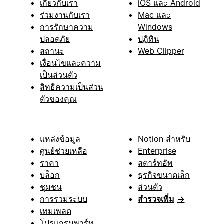
เกี่ยวกับเรา
iOS และ Android
ร่วมงานกับเรา
Mac และ
การรักษาความ
Windows
ปลอดภัย
ปฏิทิน
สถานะ
Web Clipper
เงื่อนไขและความ
เป็นส่วนตัว
สิทธิความเป็นส่วน
ตัวของคุณ
แหล่งข้อมูล
Notion สำหรับ
ศูนย์ช่วยเหลือ
Enterprise
ราคา
สตาร์ทอัพ
บล็อก
ธุรกิจขนาดเล็ก
ชุมชน
ส่วนตัว
การรวมระบบ
สำรวจเพิ่ม
→
เทมเพลต
โปรแกรมพาร์ท