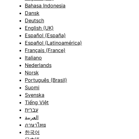
Bahasa Indonesia
Dansk
Deutsch
English (UK)
Español (España)
Español (Latinoamérica)
Français (France)
Italiano
Nederlands
Norsk
Português (Brasil)
Suomi
Svenska
Tiếng Việt
עברית
العربية
ภาษาไทย
한국어