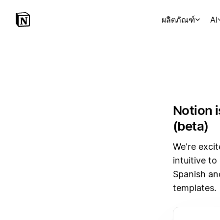
ผลิตภัณฑ์
AI
Notion 
(beta)
We're excit
intuitive t
Spanish an
templates.