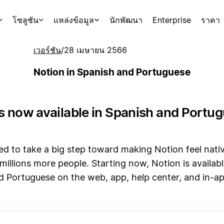
โซลูชัน
แหล่งข้อมูล
นักพัฒนา
Enterprise
ราคา
เวอร์ชัน
/
28 เมษายน 2566
Notion in Spanish and Portuguese
is now available in Spanish and Portu
ed to take a big step toward making Notion feel nati
o millions more people. Starting now, Notion is availabl
d Portuguese on the web, app, help center, and in-a