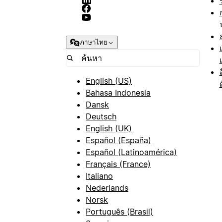
ภาษาไทย
English (US)
Bahasa Indonesia
Dansk
Deutsch
English (UK)
Español (España)
Español (Latinoamérica)
Français (France)
Italiano
Nederlands
Norsk
Português (Brasil)