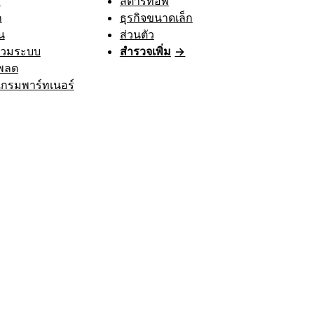
า
สตาร์ทอัพ
ก
ธุรกิจขนาดเล็ก
น
ส่วนตัว
รวมระบบ
สำรวจเพิ่ม
→
พลต
กรมพาร์ทเนอร์