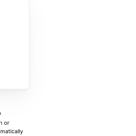
n
h or
matically