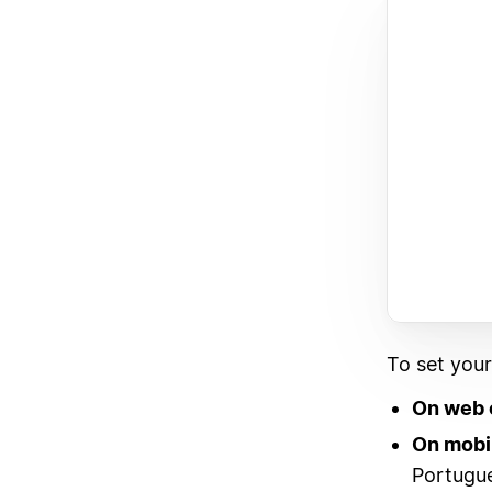
To set you
On web 
On mobi
Portugue