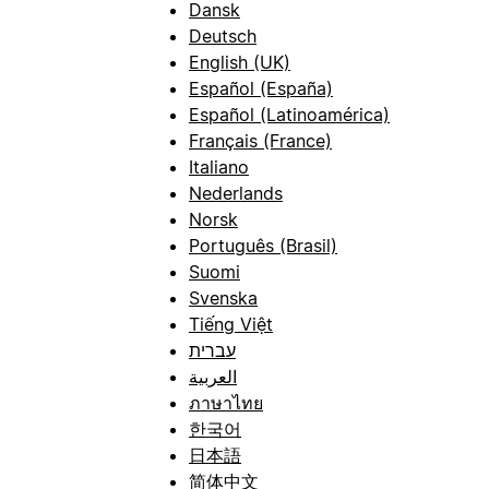
Dansk
Deutsch
English (UK)
Español (España)
Español (Latinoamérica)
Français (France)
Italiano
Nederlands
Norsk
Português (Brasil)
Suomi
Svenska
Tiếng Việt
עברית
العربية
ภาษาไทย
한국어
日本語
简体中文