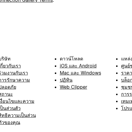
บริษัท
ดาวน์โหลด
แหล่ง
เกี่ยวกับเรา
iOS และ Android
ศูนย์
ร่วมงานกับเรา
Mac และ Windows
ราค
การรักษาความ
ปฏิทิน
บล็อ
ปลอดภัย
Web Clipper
ชุมช
สถานะ
การ
เงื่อนไขและความ
เทมเ
เป็นส่วนตัว
โปรแ
สิทธิความเป็นส่วน
ตัวของคุณ