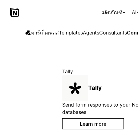
ผลิตภัณฑ์
AI
มาร์เก็ตเพลส
Templates
Agents
Consultants
Conn
Tally
Tally
Send form responses to your No
databases
Learn more