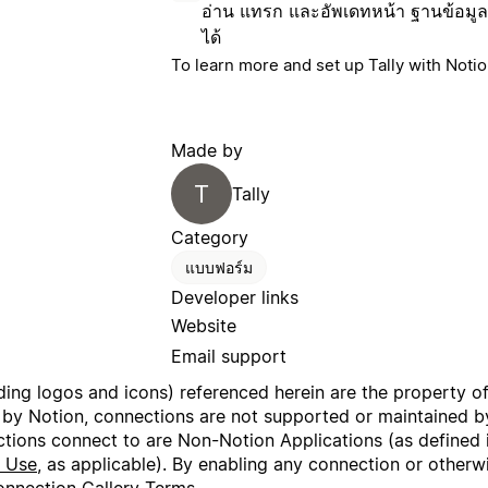
อ่าน แทรก และอัพเดทหน้า ฐานข้อมูล แ
ได้
To learn more and set up Tally with Noti
Made by
T
Tally
Category
แบบฟอร์ม
Developer links
Website
Email support
uding logos and icons) referenced herein are the property o
 by Notion, connections are not supported or maintained by
ctions connect to are Non-Notion Applications (as defined 
f Use
, as applicable). By enabling any connection or other
nnection Gallery Terms
.