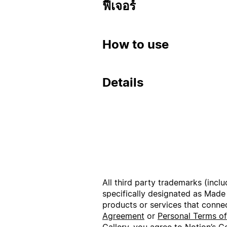
ฟีเจอร์
How to use
Details
All third party trademarks (incl
specifically designated as Made
products or services that conne
Agreement
or
Personal Terms o
Gallery, you agree to Notion’s
Co