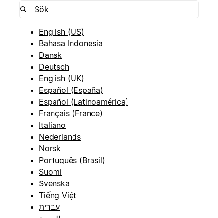
English (US)
Bahasa Indonesia
Dansk
Deutsch
English (UK)
Español (España)
Español (Latinoamérica)
Français (France)
Italiano
Nederlands
Norsk
Português (Brasil)
Suomi
Svenska
Tiếng Việt
עברית