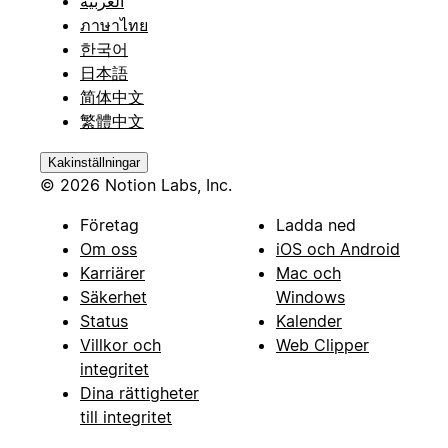
العربية
ภาษาไทย
한국어
日本語
简体中文
繁體中文
Kakinställningar
© 2026 Notion Labs, Inc.
Företag
Ladda ned
Om oss
iOS och Android
Karriärer
Mac och
Säkerhet
Windows
Status
Kalender
Villkor och
Web Clipper
integritet
Dina rättigheter
till integritet