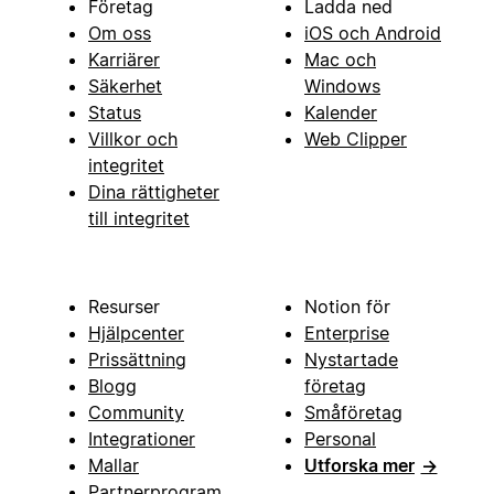
Företag
Ladda ned
Om oss
iOS och Android
Karriärer
Mac och
Säkerhet
Windows
Status
Kalender
Villkor och
Web Clipper
integritet
Dina rättigheter
till integritet
Resurser
Notion för
Hjälpcenter
Enterprise
Prissättning
Nystartade
Blogg
företag
Community
Småföretag
Integrationer
Personal
Mallar
Utforska mer
→
Partnerprogram