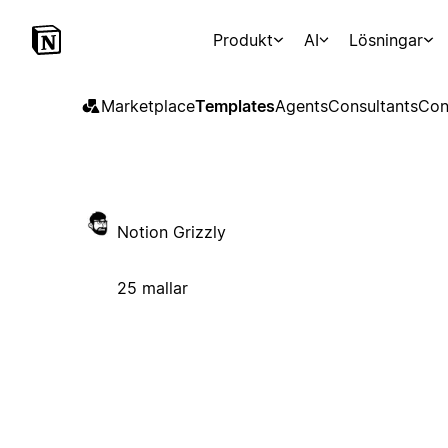
Produkt
AI
Lösningar
Marketplace
Templates
Agents
Consultants
Con
Notion Grizzly
25 mallar