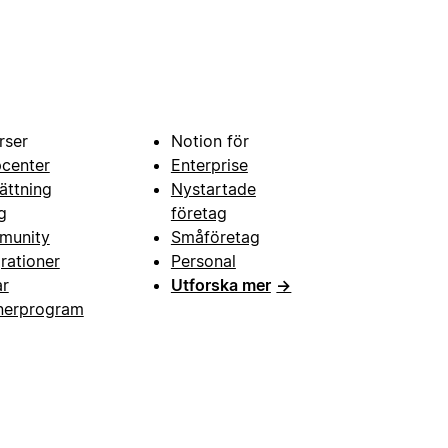
rser
Notion för
pcenter
Enterprise
ättning
Nystartade
g
företag
munity
Småföretag
grationer
Personal
ar
Utforska mer
→
nerprogram