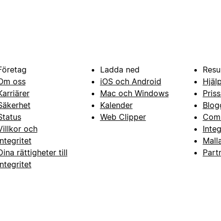
Företag
Ladda ned
Resu
Om oss
iOS och Android
Hjäl
Karriärer
Mac och Windows
Priss
Säkerhet
Kalender
Blog
Status
Web Clipper
Com
Villkor och
Inte
integritet
Mall
Dina rättigheter till
Part
integritet