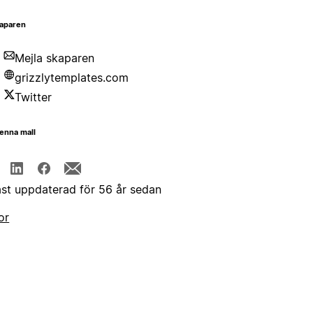
aparen
Mejla skaparen
grizzlytemplates.com
Twitter
enna mall
st uppdaterad för 56 år sedan
or