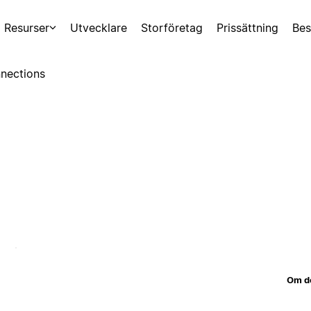
Resurser
Utvecklare
Storföretag
Prissättning
Bes
nections
Om d