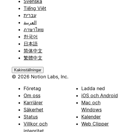
Svenska
Tiếng Việt
עברית
العربية
ภาษาไทย
한국어
日本語
简体中文
繁體中文
Kakinställningar
© 2026 Notion Labs, Inc.
Företag
Ladda ned
Om oss
iOS och Android
Karriärer
Mac och
Säkerhet
Windows
Status
Kalender
Villkor och
Web Clipper
integritet