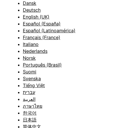
Dansk
Deutsch
English (UK)
Español (España)
Español (Latinoamérica)
Français (France)
Italiano
Nederlands
Norsk
Português (Brasil)
Suomi
Svenska
Tiếng Việt
עברית
العربية
ภาษาไทย
한국어
日本語
简体中文