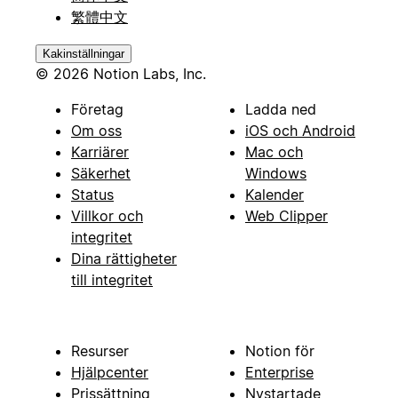
繁體中文
Kakinställningar
© 2026 Notion Labs, Inc.
Företag
Ladda ned
Om oss
iOS och Android
Karriärer
Mac och
Säkerhet
Windows
Status
Kalender
Villkor och
Web Clipper
integritet
Dina rättigheter
till integritet
Resurser
Notion för
Hjälpcenter
Enterprise
Prissättning
Nystartade