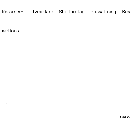
Resurser
Utvecklare
Storföretag
Prissättning
Bes
nections
Om d