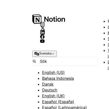
Svenska
English (US)
Bahasa Indonesia
Dansk
Deutsch
English (UK)
Español (España)
Español (Latinoamérica)