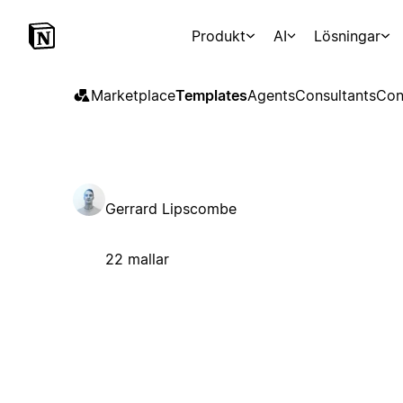
Produkt
AI
Lösningar
Marketplace
Templates
Agents
Consultants
Con
Gerrard Lipscombe
22 mallar