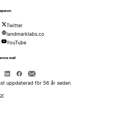
aparen
Twitter
landmarklabs.co
YouTube
enna mall
st uppdaterad för 56 år sedan
or