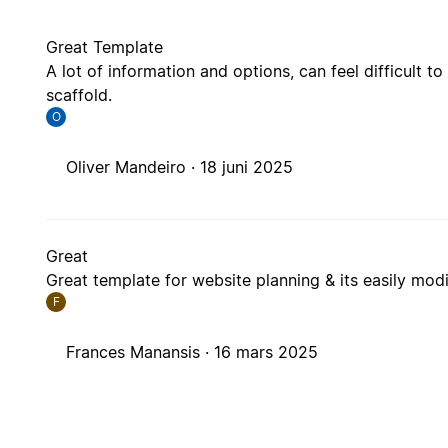
Great Template
A lot of information and options, can feel difficult to 
scaffold.
O
Oliver Mandeiro ·
18 juni 2025
Great
Great template for website planning & its easily modif
F
Frances Manansis ·
16 mars 2025