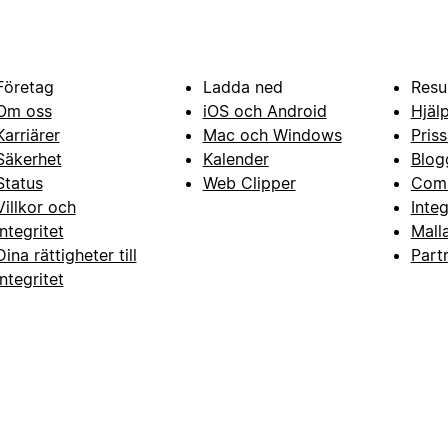
Företag
Ladda ned
Resu
Om oss
iOS och Android
Hjäl
Karriärer
Mac och Windows
Priss
Säkerhet
Kalender
Blog
Status
Web Clipper
Com
Villkor och
Inte
integritet
Mall
Dina rättigheter till
Part
integritet