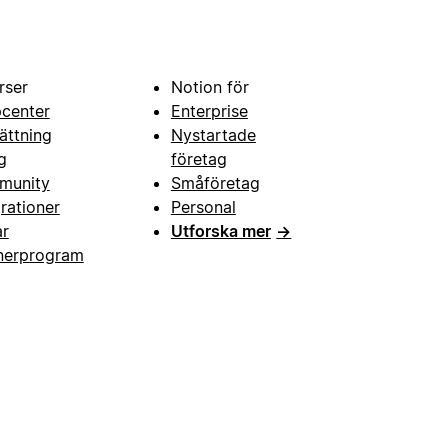
rser
Notion för
pcenter
Enterprise
ättning
Nystartade
g
företag
munity
Småföretag
grationer
Personal
ar
Utforska mer
→
nerprogram