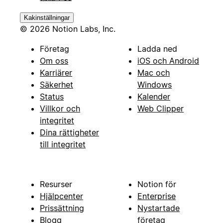
Kakinställningar
© 2026 Notion Labs, Inc.
Företag
Ladda ned
Om oss
iOS och Android
Karriärer
Mac och
Säkerhet
Windows
Status
Kalender
Villkor och
Web Clipper
integritet
Dina rättigheter
till integritet
Resurser
Notion för
Hjälpcenter
Enterprise
Prissättning
Nystartade
Blogg
företag