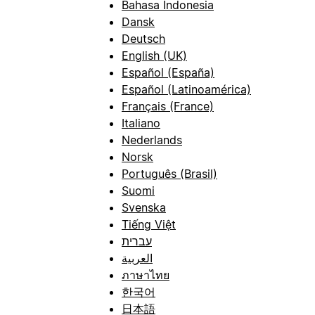
Bahasa Indonesia
Dansk
Deutsch
English (UK)
Español (España)
Español (Latinoamérica)
Français (France)
Italiano
Nederlands
Norsk
Português (Brasil)
Suomi
Svenska
Tiếng Việt
עברית
العربية
ภาษาไทย
한국어
日本語