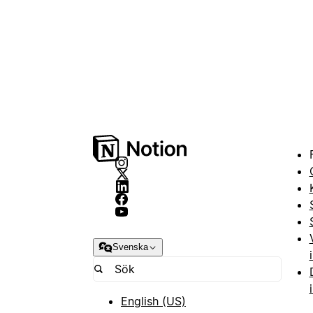
Svenska
English (US)