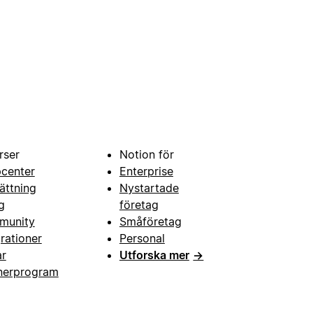
rser
Notion för
pcenter
Enterprise
ättning
Nystartade
g
företag
munity
Småföretag
grationer
Personal
ar
Utforska mer
→
nerprogram