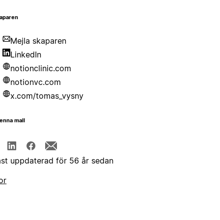
aparen
Mejla skaparen
LinkedIn
notionclinic.com
notionvc.com
x.com/tomas_vysny
enna mall
st uppdaterad för 56 år sedan
or