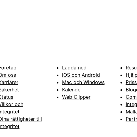
Företag
Ladda ned
Resu
Om oss
iOS och Android
Hjäl
Karriärer
Mac och Windows
Priss
Säkerhet
Kalender
Blog
Status
Web Clipper
Com
Villkor och
Inte
integritet
Mall
Dina rättigheter till
Part
integritet