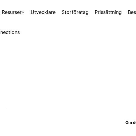
Resurser
Utvecklare
Storföretag
Prissättning
Bes
nections
Om d