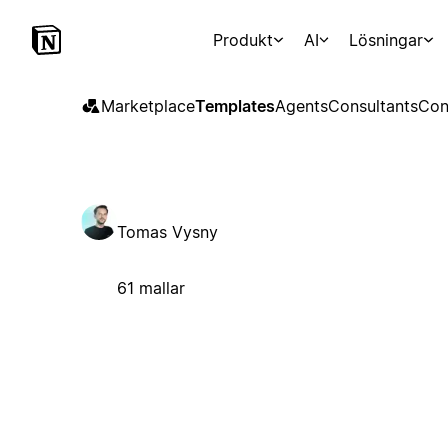
Produkt
AI
Lösningar
Marketplace
Templates
Agents
Consultants
Con
Tomas Vysny
61 mallar