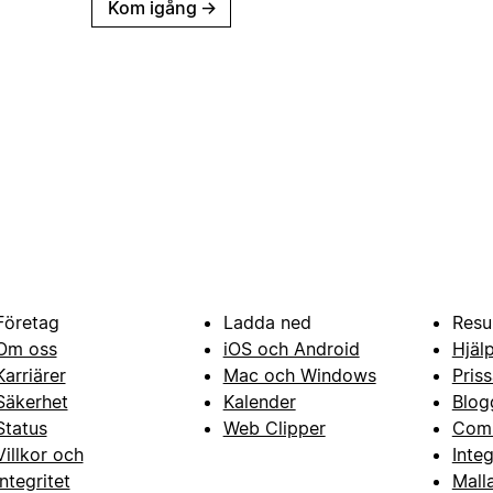
Kom igång
→
Företag
Ladda ned
Resu
Om oss
iOS och Android
Hjäl
Karriärer
Mac och Windows
Priss
Säkerhet
Kalender
Blog
Status
Web Clipper
Com
Villkor och
Inte
integritet
Mall