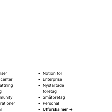
rser
Notion för
pcenter
Enterprise
ättning
Nystartade
g
företag
munity
Småföretag
grationer
Personal
ar
Utforska mer
→