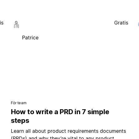
is
Gratis
Patrice
För team
How to write a PRD in 7 simple
steps
Learn all about product requirements documents
(PRDs) and why they’re vital to any product