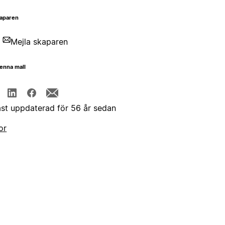
aparen
Mejla skaparen
enna mall
st uppdaterad för 56 år sedan
or