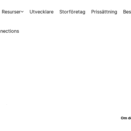
Resurser
Utvecklare
Storföretag
Prissättning
Bes
nections
Om d