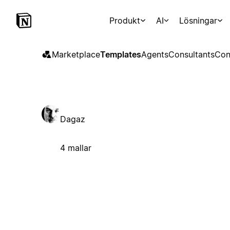
Produkt
AI
Lösningar
Marketplace
Templates
Agents
Consultants
Con
Dagaz
4 mallar