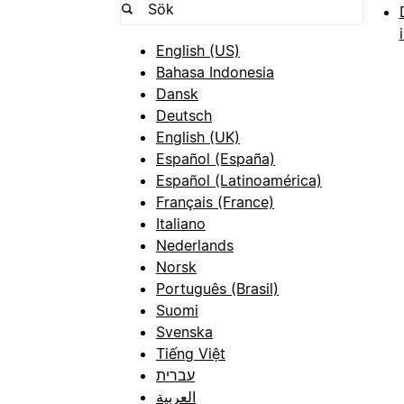
English (US)
Bahasa Indonesia
Dansk
Deutsch
English (UK)
Español (España)
Español (Latinoamérica)
Français (France)
Italiano
Nederlands
Norsk
Português (Brasil)
Suomi
Svenska
Tiếng Việt
עברית
العربية