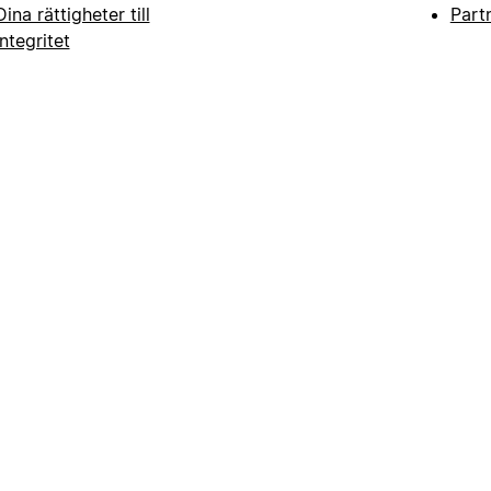
Dina rättigheter till
Part
integritet