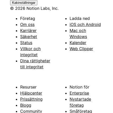
Kakinställningar
© 2026 Notion Labs, Inc.
Företag
Ladda ned
Om oss
iOS och Android
Karriärer
Mac och
Säkerhet
Windows
Status
Kalender
Villkor och
Web Clipper
integritet
Dina rättigheter
till integritet
Resurser
Notion för
Hjälpcenter
Enterprise
Prissättning
Nystartade
Blogg
företag
Community
Småföretag