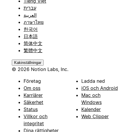
Tiếng Việt
עברית
العربية
ภาษาไทย
한국어
日本語
简体中文
繁體中文
Kakinställningar
© 2026 Notion Labs, Inc.
Företag
Ladda ned
Om oss
iOS och Android
Karriärer
Mac och
Säkerhet
Windows
Status
Kalender
Villkor och
Web Clipper
integritet
Dina rättigheter