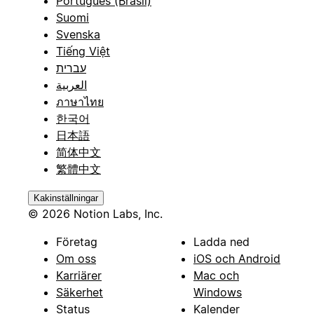
Português (Brasil)
Suomi
Svenska
Tiếng Việt
עברית
العربية
ภาษาไทย
한국어
日本語
简体中文
繁體中文
Kakinställningar
© 2026 Notion Labs, Inc.
Företag
Ladda ned
Om oss
iOS och Android
Karriärer
Mac och
Säkerhet
Windows
Status
Kalender