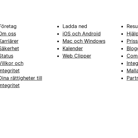
Företag
Ladda ned
Resu
Om oss
iOS och Android
Hjäl
Karriärer
Mac och Windows
Priss
Säkerhet
Kalender
Blog
Status
Web Clipper
Com
Villkor och
Inte
integritet
Mall
Dina rättigheter till
Part
integritet