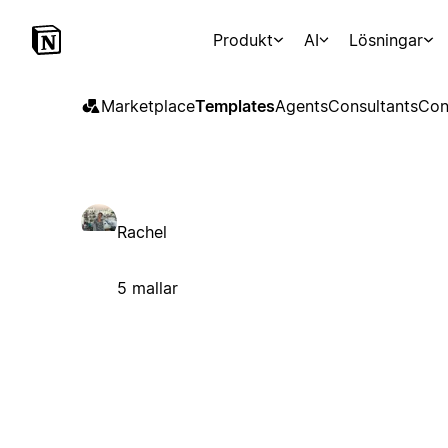
Produkt
AI
Lösningar
Marketplace
Templates
Agents
Consultants
Con
Rachel
5 mallar