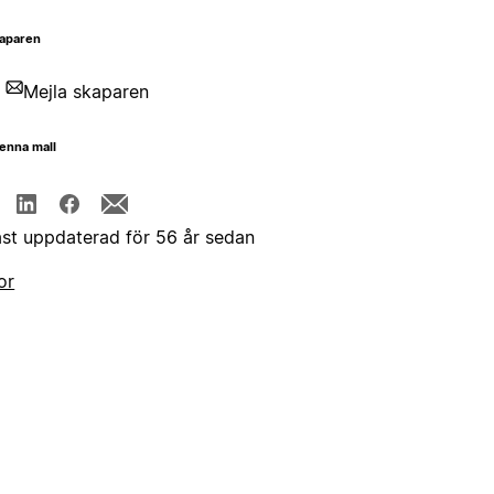
aparen
Mejla skaparen
enna mall
st uppdaterad för 56 år sedan
or