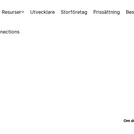
Resurser
Utvecklare
Storföretag
Prissättning
Bes
nections
Om d