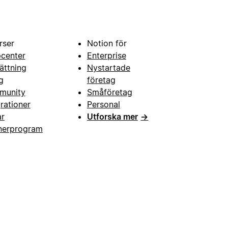
rser
Notion för
pcenter
Enterprise
ättning
Nystartade
g
företag
munity
Småföretag
grationer
Personal
ar
Utforska mer
→
nerprogram